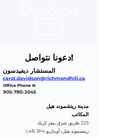
دعونا نتواصل!
المستشار ديفيدسون
carol.davidson@richmondhill.ca
Office Phone #:
905-780-2045
مدينة
ريتشموند هيل
المكاتب
225 طريق شرق بيفر كريك
ريتشموند هيل، أونتاريو L4B 3P4